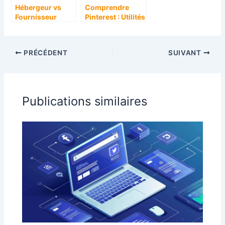
Hébergeur vs
Comprendre
Fournisseur
Pinterest : Utilités
d’accès à Internet
et Astuces pour
: Quelles
Maximiser son
différences
Potentiel grâce à
PRÉCÉDENT
SUIVANT
fondamentales ?
l’optimisation
des épingles
Publications similaires