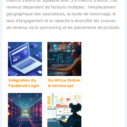
millions d'euros et Squeezie avec 3,9 millions d'euros. Ces
revenus dépendent de facteurs multiples : l'emplacement
géographique des spectateurs, la durée de visionnage, le
taux d'engagement et la capacité à diversifier les sources
de revenus via le sponsoring et les placements de produits.
Intégration du
Go Africa Online:
Facebook Login
le service qui
sur votre site
booste votre
WordPress
entreprise sur le
web – Exploitez
la puissance des
données pour
votre croissance
en Afrique