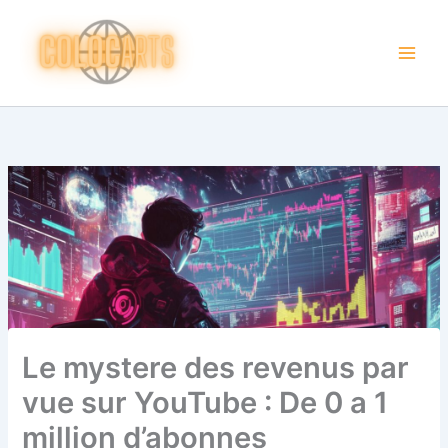
Aller
au
contenu
Le mystere des revenus par
vue sur YouTube : De 0 a 1
million d’abonnes