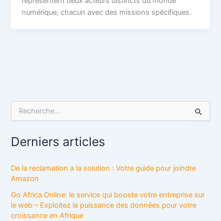
représentent deux acteurs distincts du monde
numérique, chacun avec des missions spécifiques.
R
e
c
h
Derniers articles
e
r
c
De la reclamation a la solution : Votre guide pour joindre
h
Amazon
e
r
Go Africa Online: le service qui booste votre entreprise sur
le web – Exploitez la puissance des données pour votre
:
croissance en Afrique